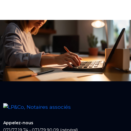
Appelez-nous
071/77.19.74 - 071/79.90.09 (général)