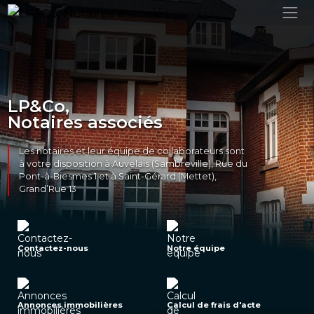
LP&Co,
Notaires associés
Les notaires et leur équipe de collaborateurs sont
à votre disposition à Auvelais (Sambreville), Rue du
Pont-à-Biesmes 1 et à Saint-Gérard (Mettet),
Grand’Rue 13
Contactez-nous
Notre équipe
Annonces immobilières
Calcul de frais d'acte