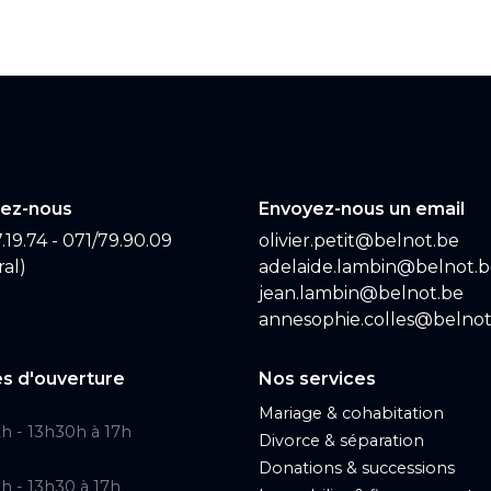
ez-nous
Envoyez-nous un email
.19.74 - 071/79.90.09
olivier.petit@belnot.be
al)
adelaide.lambin@belnot.
jean.lambin@belnot.be
annesophie.colles@belnot
s d'ouverture
Nos services
Mariage & cohabitation
2h - 13h30h à 17h
Divorce & séparation
Donations & successions
2h - 13h30 à 17h