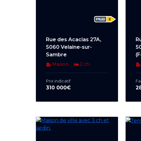
Rue des Acacias 27A,
R
5060 Velaine-sur-
5
Sambre
(F
Maison
2 ch.
Prix indicatif
Fa
310 000€
2