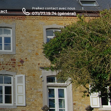
Prenez contact avec nous
act
071/77.19.74 (général)