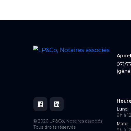
Appel
071/77
(génér
Heure
Lundi
9h à 1
© 2026 LP&Co, Notaires associés
Mardi
Tous droits réservés
9h à 1